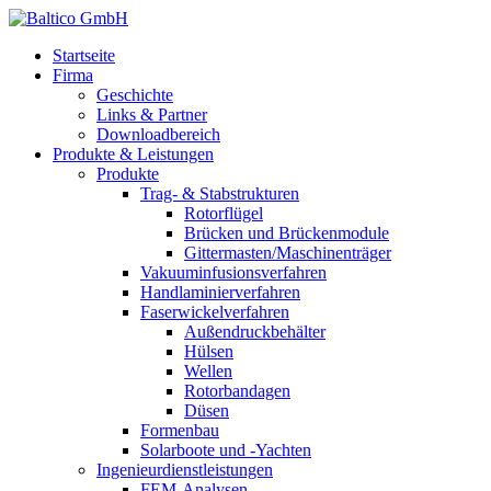
Startseite
Firma
Geschichte
Links & Partner
Downloadbereich
Produkte & Leistungen
Produkte
Trag- & Stabstrukturen
Rotorflügel
Brücken und Brückenmodule
Gittermasten/Maschinenträger
Vakuuminfusionsverfahren
Handlaminierverfahren
Faserwickelverfahren
Außendruckbehälter
Hülsen
Wellen
Rotorbandagen
Düsen
Formenbau
Solarboote und -Yachten
Ingenieurdienstleistungen
FEM-Analysen